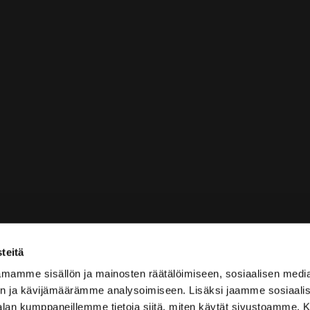
teitä
mamme sisällön ja mainosten räätälöimiseen, sosiaalisen medi
n ja kävijämäärämme analysoimiseen. Lisäksi jaamme sosiaali
-alan kumppaneillemme tietoja siitä, miten käytät sivustoamme