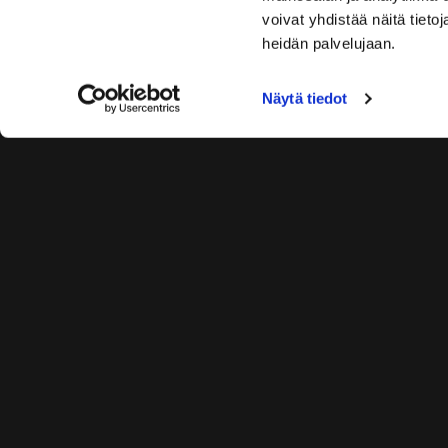
voivat yhdistää näitä tietoja
heidän palvelujaan.
Näytä tiedot
BBF Gym