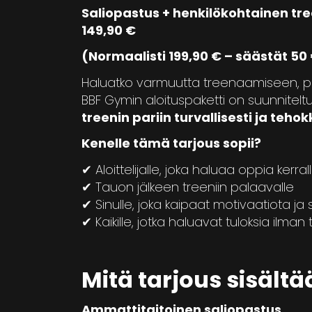
Saliopastus + henkilökohtainen tree
149,90 €
(Normaalisti 199,90 € – säästät 50
Haluatko varmuutta treenaamiseen, p
BBF Gymin aloituspaketti on suunniteltu
treenin pariin turvallisesti ja teho
Kenelle tämä tarjous sopii?
✔ Aloittelijalle, joka haluaa oppia kerral
✔ Tauon jälkeen treeniin palaavalle
✔ Sinulle, joka kaipaat motivaatiota j
✔ Kaikille, jotka haluavat tuloksia ilma
Mitä tarjous sisältä
Ammattitaitoinen saliopastus