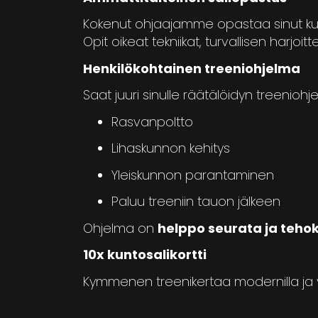
Kokenut ohjaajamme opastaa sinut kuntos
Opit oikeat tekniikat, turvallisen harjoitt
Henkilökohtainen treeniohjelma
Saat juuri sinulle räätälöidyn treenioh
Rasvanpoltto
Lihaskunnon kehitys
Yleiskunnon parantaminen
Paluu treeniin tauon jälkeen
Ohjelma on
helppo seurata ja teho
10x kuntosalikortti
Kymmenen treenikertaa modernilla ja viiht