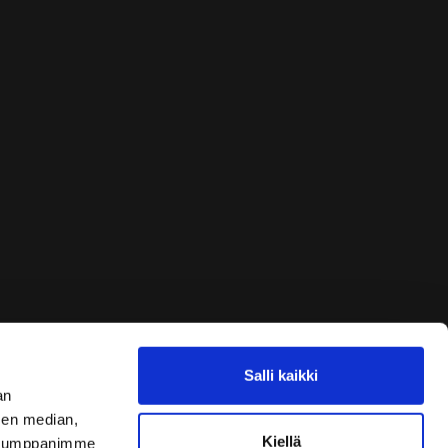
Salli kaikki
an
sen median,
Kiellä
. Kumppanimme