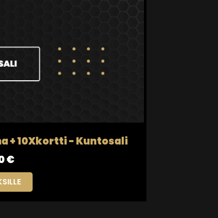
a + 10Xkortti - Kuntosali
0 €
SILLE