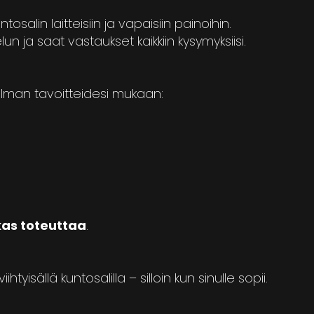
alin laitteisiin ja vapaisiin painoihin.
elun ja saat vastaukset kaikkiin kysymyksiisi.
jelman tavoitteidesi mukaan:
kas toteuttaa
.
yisällä kuntosalilla – silloin kun sinulle sopii.