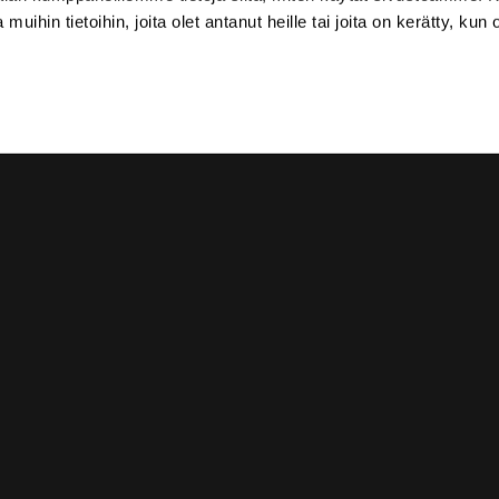
 muihin tietoihin, joita olet antanut heille tai joita on kerätty, kun 
Aukiolo