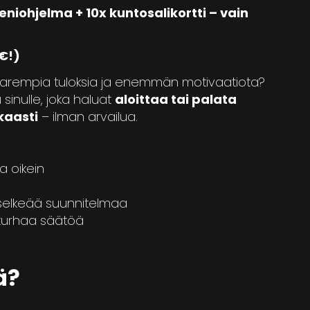
niohjelma + 10x kuntosalikortti – vain
 €!)
arempia tuloksia ja enemmän motivaatiota?
 sinulle, joka haluat
aloittaa tai palata
kkaasti
– ilman arvailua.
la oikein
a selkeää suunnitelmaa
n turhaa säätöä
ä?